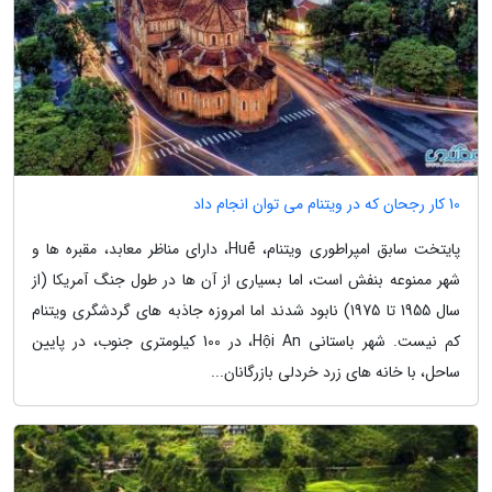
10 کار رجحان که در ویتنام می توان انجام داد
پایتخت سابق امپراطوری ویتنام، Huế، دارای مناظر معابد، مقبره ها و
شهر ممنوعه بنفش است، اما بسیاری از آن ها در طول جنگ آمریکا (از
سال 1955 تا 1975) نابود شدند اما امروزه جاذبه های گردشگری ویتنام
کم نیست. شهر باستانی Hội An، در 100 کیلومتری جنوب، در پایین
ساحل، با خانه های زرد خردلی بازرگانان...