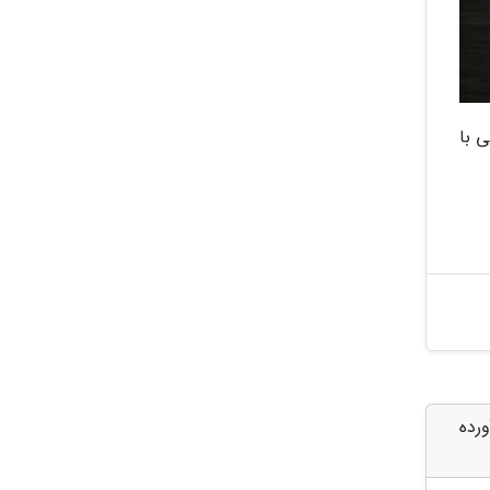
ی با
رده