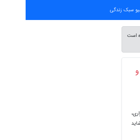
یو سبک زندگی
ه است
و
ری،
اید