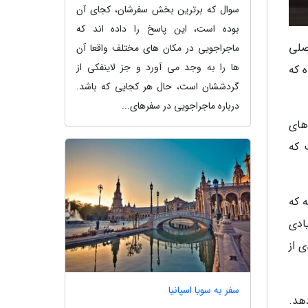
سوال که برترین بخش سفرشان، کجای آن
بوده است، این پاسخ را داده اند که
 فصلی
ماجراجویی در مکان های مختلف واقعا آن
ها را به وجد می آورد و جز لاینفکی از
 عرضه کند. حال نوبت به فصل 5 بازی دیابلو 4 رسیده که
گردششان است، حال هر کجایی که باشد.
درباره ماجراجویی در سفرهای...
ام موج های
 که
3 غولآخر (Boss) وجود داشته که
ادی
ح یا زره و مواردی از
سفر به سویا اسپانیا
دهد.