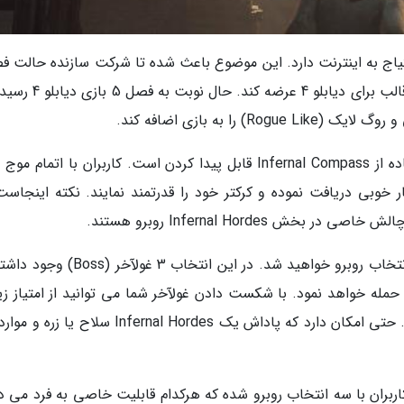
بازی دیابلو 4 برای تجربه احتیاج به اینترنت دارد. این موضوع باعث شده تا شرکت سازنده حالت
را برای آن در نظر گرفته و محتوای اضافه را در این قالب برای دیابلو 4
ا به بازی اضافه کند.
نام این حالت نو Infernal Hordes بوده و با استفاده از Infernal Compass قابل پیدا کردن است. کاربران با اتم
خوبی دریافت نموده و کرکتر خود را قدرتمند نمایند. نکته اینجاست
 Infernal Hordes روبرو هستند.
زمانی که شما موج ها را به اتمام برسانید، با یک انتخاب روبرو خواهید شد. در این انتخاب 
 حمله خواهد نمود. با شکست دادن غولآخر شما می توانید از امتیاز زی
که بدست آوردید در خرید موارد مختلف بهره ببرید. حتی امکان دارد که پاداش یک Infernal Hordes سلا
س از آن کاربران با سه انتخاب روبرو شده که هرکدام قابلیت خاصی به فرد می 