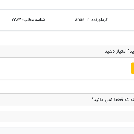
گردآورنده:
anasi.ir
شناسه مطلب: 2283
د" امتیاز دهید
 که قطعا نمی دانید"