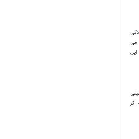
دگی
 می
این
قیقی
اگر