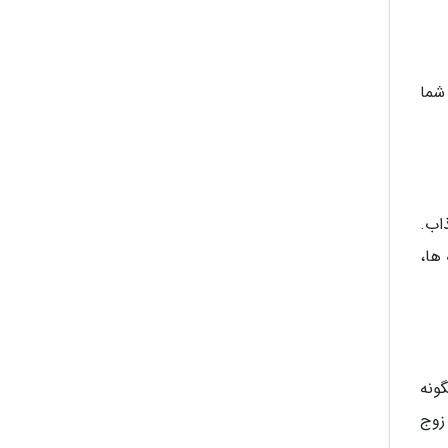
شما
اب.
ها،
گونه
زوج