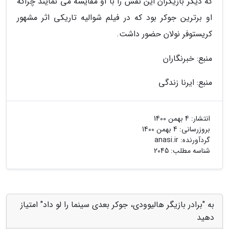
که دیگر بازیگران این نقش را با او مقایسه می نمایند چراکه
او برترین جوکر بود که در فیلم شوالیه تاریکی اثر مشهور
کریستوفر نولان حضور داشت.
منبع: خبرنگاران
منبع: ایرنا زندگی
انتشار:
4 بهمن 1400
بروزرسانی:
4 بهمن 1400
گردآورنده:
anasi.ir
شناسه مطلب: 2045
به "برادر بازیگر هالیوودی، جوکر بعدی سینما را لو داد" امتیاز
دهید