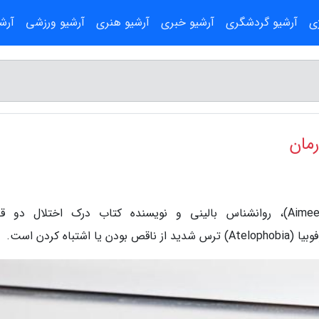
ژی
آرشیو گردشگری
آرشیو خبری
آرشیو هنری
آرشیو ورزشی
آرش
رمان
به گزارش آناسی، ایمی داراموس (Aimee Daramus)، روانشناس بالینی و نویسنده کتاب درک اختلال د