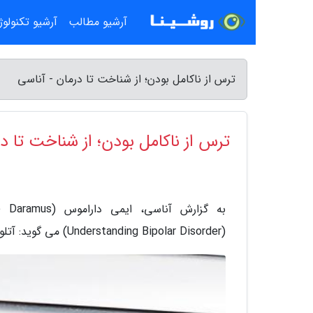
آرشیو مطالب
آرشیو تکنولو
ترس از ناکامل بودن؛ از شناخت تا درمان - آناسی
ترس از ناکامل بودن؛ از شناخت تا د
(Understanding Bipolar Disorder) می گوید: آتلوفوبیا (Atelophobia) ترس شدید از ناقص بودن یا اشتباه کردن است.