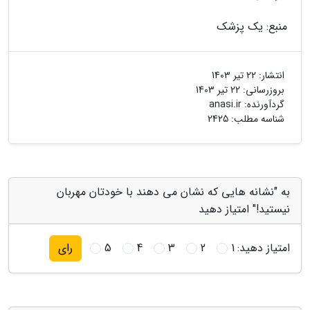
منبع: یک پزشک
انتشار:
22 تیر 1403
بروزرسانی:
22 تیر 1403
گردآورنده:
anasi.ir
شناسه مطلب: 2425
به "نشانه هایی که نشان می دهند با خودتان مهربان
نیستید!" امتیاز دهید
امتیاز دهید:
1
2
3
4
5
رای