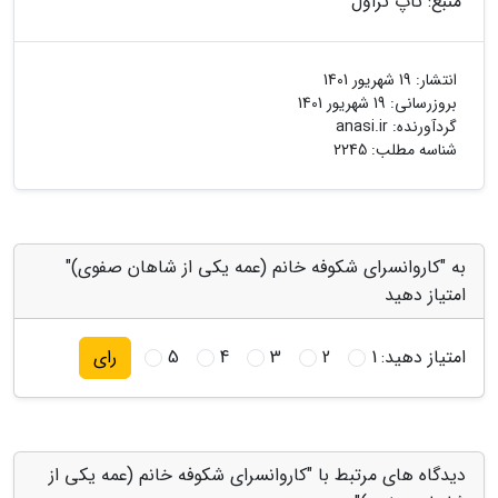
منبع: تاپ تراول
انتشار:
19 شهریور 1401
بروزرسانی:
19 شهریور 1401
گردآورنده:
anasi.ir
شناسه مطلب: 2245
به "کاروانسرای شکوفه خانم (عمه یکی از شاهان صفوی)"
امتیاز دهید
امتیاز دهید:
1
2
3
4
5
رای
دیدگاه های مرتبط با "کاروانسرای شکوفه خانم (عمه یکی از