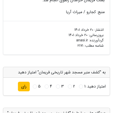
بست فریمان خراسان رضوی انجام شد.
منبع: کجارو / میراث آریا
انتشار:
20 خرداد 1401
بروزرسانی:
20 خرداد 1401
گردآورنده:
anasi.ir
شناسه مطلب: 2171
به "کشف منبر مسجد شهر تاریخی فریمان" امتیاز دهید
امتیاز دهید:
1
2
3
4
5
رای