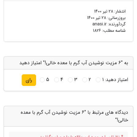
انتشار:
28 تیر 1400
بروزرسانی:
28 تیر 1400
گردآورنده:
anasi.ir
شناسه مطلب: 1826
به "6 مزیت نوشیدن آب گرم با معده خالی!" امتیاز دهید
امتیاز دهید:
1
2
3
4
5
رای
دیدگاه های مرتبط با "6 مزیت نوشیدن آب گرم با معده
خالی!"
* نظرتان را در مورد این مقاله با ما درمیان بگذارید