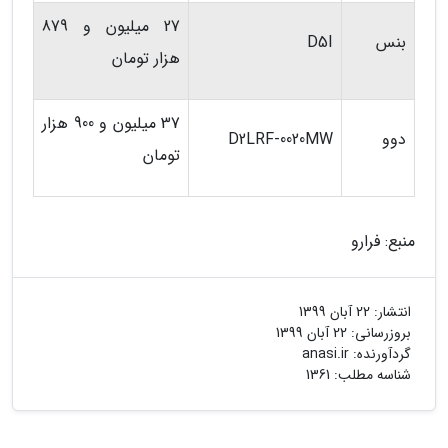
27 میلیون و 879
بنس
D5I
هزار تومان
37 میلیون و 900 هزار
دوو
D2LRF-0020MW
تومان
منبع: فرارو
انتشار:
22 آبان 1399
بروزرسانی:
22 آبان 1399
گردآورنده:
anasi.ir
شناسه مطلب: 1361