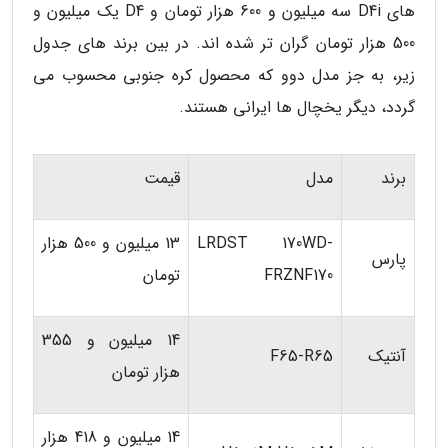
های D4i سه میلیون و 600 هزار تومان و D4 یک میلیون و
500 هزار تومان گران تر شده اند. در بین برند های جدول
زیر، به جز مدل دوو که محصول کره جنوبی محسوب می
گردد، دیگر یخچال ها ایرانی هستند.
برند
مدل
قیمت
LRDST 170WD-
13 میلیون و 500 هزار
پارس
FRZNF170
تومان
14 میلیون و 355
آنتیک
F65-R65
هزار تومان
14 میلیون و 418 هزار