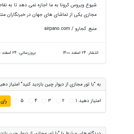
شیوع ویروس کرونا به ما اجازه نمی دهد تا به نقاط 
مجازی یکی از تماشای های جهان در خبرنگاران من
منبع: کجارو / airpano.com
انتشار:
24 اسفند 1400
بروزرسانی:
24 اسفند 1400
به "با تور مجازی از دیوار چین بازدید کنید" امتیاز دهی
امتیاز دهید:
1
2
3
4
5
رای
دیدگاه های مرتبط با "با تور مجازی از دیوار چین بازدی