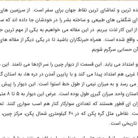
 ترین و تماشای ترین نقاط جهان برای سفر است. از سرزمین های 
ن ای شگفتی های طبیعی و ساخته بشر را در خودشان جا داده اند که س
 این کار لذت ببریم. در این مقاله می خواهیم به یکی از مهم ترین جا
اقع شده است. همراه خبرنگاران باشید تا در یکی دیگر از مقاله های 
ز آن حسابی سرگرم شویم.
امتداد می یابد. این قسمت از دیوار چین را سر اژدها می نامند. این د
 غربی هم امتداد پیدا می کند و با پایین آمدن در دره ها، به استان گ
یوار به بیش از 21 هزار کیلومتر می رسد و به میزان نیمی از طول خط استوا است. این دیوار را پیش 
نام دیوار بلند 10 هزار لی می شناختند؛ لی در چین باست
ن ای قطور هستند که تعدادی سوارکار کنار هم اسب سواری کنند. تم
نقاط این دیوار برای جهانگردان قابل دسترسی نیست. نقاطی مثل گره پکن که در 60 کیلومتری شمال پکن، مر
 تاریخی است.