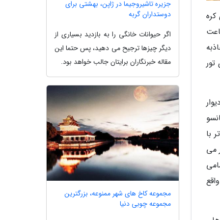
جزیره تاشیروجیما در ژاپن، بهشتی برای
دوستداران گربه
کره
اعت
اگر حیوانات خانگی را به بازدید بسیاری از
ذبه
دیگر چیزها ترجیح می دهید، پس حتما این
مقاله خبرنگاران برایتان جالب خواهد بود.
تور
یوار
انسو
تر با
ان واحد میزان گیری طول بوده است. عرض این دیوار به 5 تا 8 متر می
امی
کز چین، واقع
مجموعه کاخ های شهر ممنوعه، بزرگترین
مجموعه چوبی دنیا