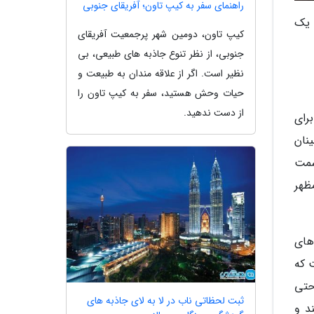
راهنمای سفر به کیپ تاون؛ آفریقای جنوبی
به یک
کیپ تاون، دومین شهر پرجمعیت آفریقای
جنوبی، از نظر تنوع جاذبه های طبیعی، بی
نظیر است. اگر از علاقه مندان به طبیعت و
حیات وحش هستید، سفر به کیپ تاون را
از دست ندهید.
رای
نان
سمت
ظهر
های
 امیدی هست که
حتی
ثبت لحظاتی ناب در لا به لای جاذبه های
د و