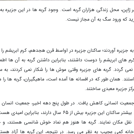
Tashiro)، از مجموعه جزایر ژاپن، محل زندگی هزاران گربه است. وجود گربه ها در این جزیره 
زید که ورود سگ به آن مجاز نیست.
 جزیره آوردند؛ ساکنان جزیره در اواسط قرن هجدهم، کرم ابریشم را ب
 های ابریشم را دوست داشتند، بنابراین داشتن گربه به آن ها اطمی
می گردد. گربه های جزیره وقتی موش ها را شکار نمی کردند، به 
تند. همان طور که در افسانه ها آمده است، ماهیگیران، گربه ها را م
ز جزیره معبدی ساختند.
، جمعیت انسانی کاهش یافت. در طول پنج دهه اخیر، جمعیت انسان 
جزیره از 1000 نفر به کمتر از 100 نفر کاهش پیدا کرد. بیشتر ساکنان این جزیره بیش از 65 سال دارند، بنابراین
ا نقل مکان نمایند. گربه ها هنوز هم نماد خوش شانسی هستند، و 
انه کمی عجیب به نظر می رسد. در نتیجه، این گربه ها آزاد هستن