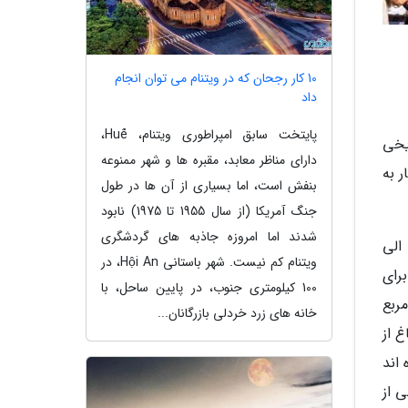
10 کار رجحان که در ویتنام می توان انجام
داد
پایتخت سابق امپراطوری ویتنام، Huế،
یخی
دارای مناظر معابد، مقبره ها و شهر ممنوعه
ر به
بنفش است، اما بسیاری از آن ها در طول
جنگ آمریکا (از سال 1955 تا 1975) نابود
شدند اما امروزه جاذبه های گردشگری
این بنا از جمله بناهای قدیمی شانگهای به شمار می رود و سال ساخت آن به 1559 برمیگردد. در میان سال های 1500 الی
ویتنام کم نیست. شهر باستانی Hội An، در
رای
100 کیلومتری جنوب، در پایین ساحل، با
غ مساحتی به وسعت 20 هزار متر مربع
خانه های زرد خردلی بازرگانان...
غ از
اند
ی از