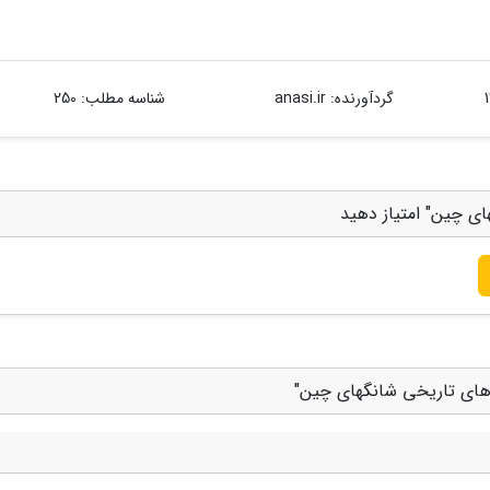
گردآورنده:
anasi.ir
شناسه مطلب: 250
ای چین" امتیاز دهید
ه های تاریخی شانگهای چین"