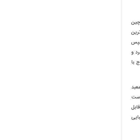
چین
 ترین
سپس
 گیرد و
 با
معبد
دست
ابل
 زیبایی