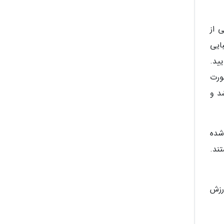
 از
18 ساخته شده و زیبایی
ید.
ورت
د و
شده
ند.
رزش