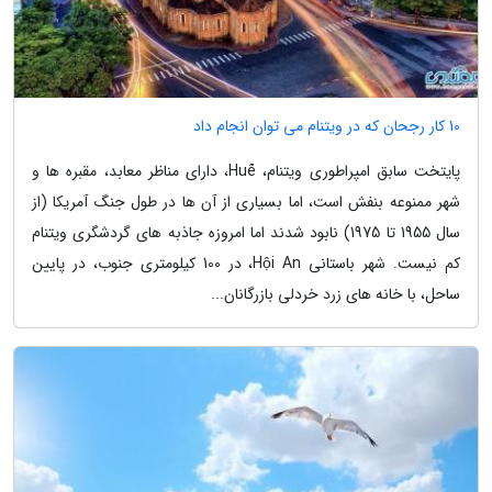
10 کار رجحان که در ویتنام می توان انجام داد
پایتخت سابق امپراطوری ویتنام، Huế، دارای مناظر معابد، مقبره ها و
شهر ممنوعه بنفش است، اما بسیاری از آن ها در طول جنگ آمریکا (از
سال 1955 تا 1975) نابود شدند اما امروزه جاذبه های گردشگری ویتنام
کم نیست. شهر باستانی Hội An، در 100 کیلومتری جنوب، در پایین
ساحل، با خانه های زرد خردلی بازرگانان...