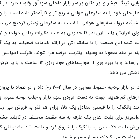
 کینگ فیشر و ایر دکان بر سر بازار داخلی سودآور رقابت دارد. در ک
طار جای خود را به سفرهای هوایی سریع تر و کارآمدتر داده است. با و
 پیشرفته پرواز، سفرهای هوایی را نسبت به سفرهای زمینی ترجیح می ده
 افزایش یابد. این امر تا حدودی به علت مقررات زدایی دولت و نیز
 شده این صنعت را با سابقه اش در ارائه خدمات ضعیف، به یک گز
ینه در هند معمولا به وسیله اینترنت عرضه می شوند. شرکت اسپایس
70٪ از جایگاه های خود را در اینترنت به فروش می رساند و با بهره وری از هواپیماهای خود روزی 12 
در جنوب شرقی آسیا نیز رقابت شدیدی بر سر قیمت در بازار بودجه خطوط هوایی در سال 2004 رخ داد و در ت
وازهای کم هزینه جهت به دست آوردن سهم بازار و جلب توجه عموم، ب
د بانکوک را با قیمتی معادل یک دلار برای هر نفر به فروش می رسا
 59 سنت بود که تایگرایرویز برای بلیت های یک طرفه به سه مقصد مختلف در تایلند 
نموده بود. خط هوایی تای ایر آسیا برای مقابله، فروش بلیت 29 سنتی به بانکوک را شروع کرد و باعث شد مشتریان