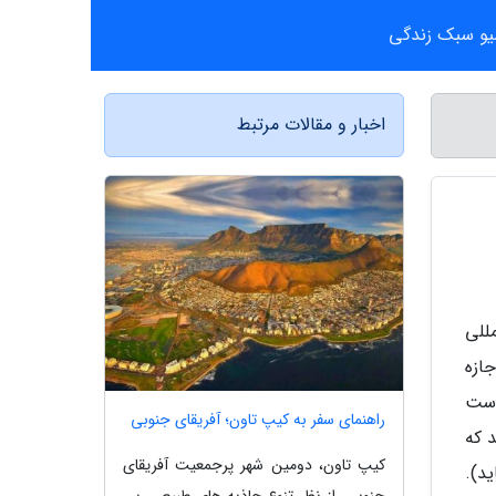
یو سبک زندگی
اخبار و مقالات مرتبط
للی
ازه
است
راهنمای سفر به کیپ تاون؛ آفریقای جنوبی
د که
کیپ تاون، دومین شهر پرجمعیت آفریقای
ید).
جنوبی، از نظر تنوع جاذبه های طبیعی، بی