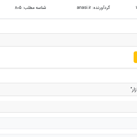
گردآورنده:
anasi.ir
شناسه مطلب: 805
ار"