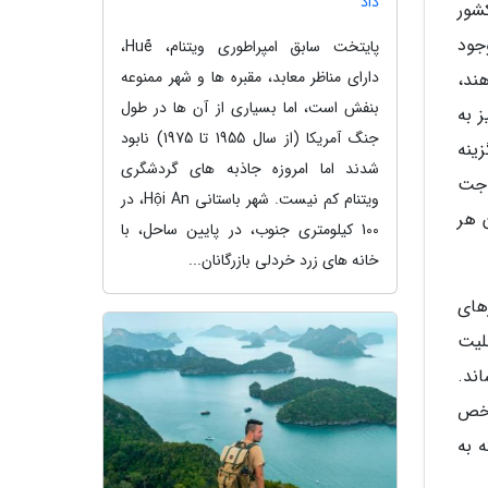
داد
شور
جود
پایتخت سابق امپراطوری ویتنام، Huế،
دارای مناظر معابد، مقبره ها و شهر ممنوعه
ند،
بنفش است، اما بسیاری از آن ها در طول
 به
جنگ آمریکا (از سال 1955 تا 1975) نابود
ینه
شدند اما امروزه جاذبه های گردشگری
 جت
ویتنام کم نیست. شهر باستانی Hội An، در
ساعت و با پر کردن هر
100 کیلومتری جنوب، در پایین ساحل، با
خانه های زرد خردلی بازرگانان...
ضاد با پروازهای
لیت
ند.
مشخص
ی که به