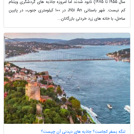
سال 1955 تا 1975) نابود شدند اما امروزه جاذبه های گردشگری ویتنام
کم نیست. شهر باستانی Hội An، در 100 کیلومتری جنوب، در پایین
ساحل، با خانه های زرد خردلی بازرگانان...
تنگه بسفر کجاست؟ جاذبه های دیدنی آن چیست؟