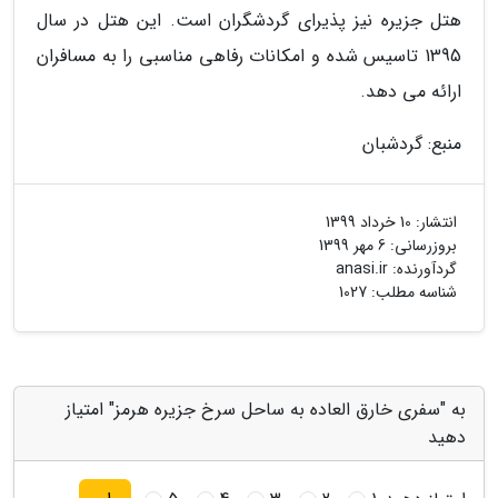
هتل جزیره نیز پذیرای گردشگران است. این هتل در سال
1395 تاسیس شده و امکانات رفاهی مناسبی را به مسافران
ارائه می دهد.
منبع: گردشبان
انتشار:
10 خرداد 1399
بروزرسانی:
6 مهر 1399
گردآورنده:
anasi.ir
شناسه مطلب: 1027
به "سفری خارق العاده به ساحل سرخ جزیره هرمز" امتیاز
دهید