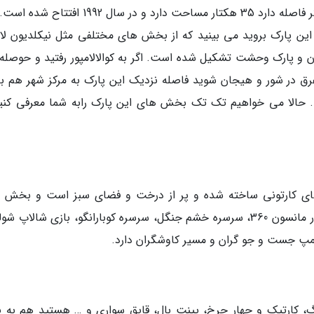
پارک سان وی لاگون که تا شهر کوالالامپور 15 کیلومتر فاصله دارد 35 هکتار مساحت دارد و در سال 92
ه این پارک بروید می بینید که از بخش های مختلفی مثل نیکلدیون ل
 و پارک وحشت تشکیل شده است. اگر به کوالالامپور رفتید و حوصله 
غرق در شور و هیجان شوید فاصله نزدیک این پارک به مرکز شهر هم ب
ید. حالا می خواهیم تک تک بخش های این پارک رابه شما معرفی کنیم
ی کارتونی ساخته شده و پر از درخت و فضای سبز است و بخش 
مختلفی مثل پارک آبی باب اسفنجی، سقوط آزاد در مانسون 360، سرسره خشم جنگل، سرسره کوبارانگو، بازی شالاپ
مپ جست و جو گران و مسیر کاوشگران دارد.
گ، کارتیک و چهار چرخ، پینت بال، قایق سواری و … هستید هم به پ