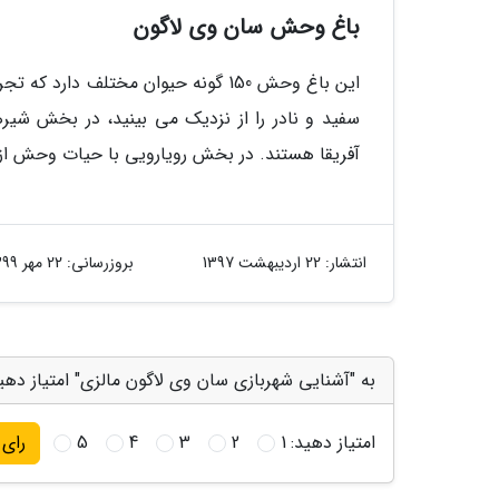
باغ وحش سان وی لاگون
این باغ وحش 150 گونه حیوان مختلف د
سفید و نادر را از نزدیک می بینید، در بخش شی
آفریقا هستند. در بخش رویارویی با حیات وحش از 
انتشار:
22 اردیبهشت 1397
بروزرسانی:
22 مهر 1399
به "آشنایی شهربازی سان وی لاگون مالزی" امتیاز دهی
امتیاز دهید:
1
2
3
4
5
رای