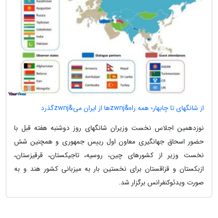
از شانگهای تا چابهار؛ همه راه&zwnjها از ایران می&zwnjگذرد
نوزدهمین اجلاس نخست وزیران شانگهای روز دوشنبه هفته قبل با
حضور اسحاق جهانگیری معاون اول رییس جمهوری و همچنین شش
نخست وزیر از کشورهای چین، روسیه، تاجیکستان، قرقیزستان،
ازبکستان و قزاقستان برای نخستین بار به میزبانی کشور هند و به
صورت ویدئوکنفرانس برگزار شد.