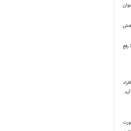
وان
اهش
 رفع
فراد
ید.
ورت