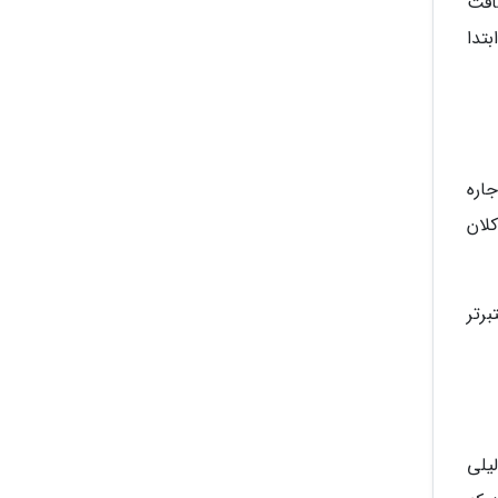
افت
بتدا
اره
کلان
رتر
یلی