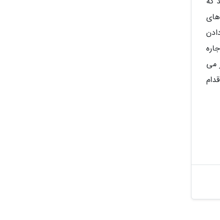
 که
های
ادن
اره
ه شمار می
رو اقدام