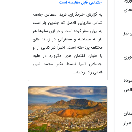
رود
اجتماعی قابل مقایسه است
های
به گزارش خبرنگاران، فرید العطاس جامعه
شناس مالزیایی الاصل که چندین بار است
به ایران سفر کرده است و در این سفرها هر
و نیز
بار به مصاحبه و سخنرانی در زمینه های
مختلف پرداخته است. اخیراً نیز کتابی از او
با عنوان گفتمان های دگرواره در علوم
وری
اجتماعی آسیا توسط دکتر محمد امین
قانعی راد ترجمه...
وده
 9 درصد فراوری ناخالص
تان
ردستان با حدود 409 هزار هکتار عرصه و حریم است که 106 هزار هکتار آن مربوط به عرصه و 303 هزار