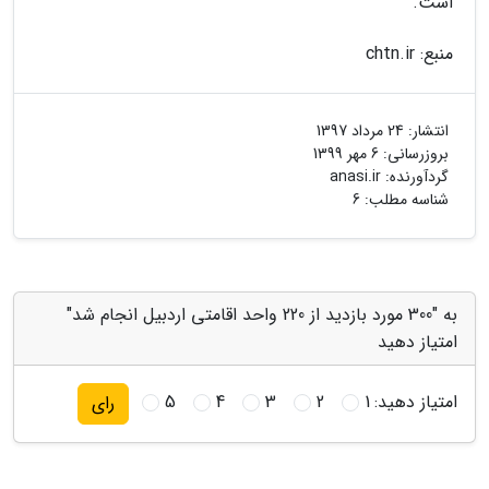
است.
منبع: chtn.ir
انتشار:
24 مرداد 1397
بروزرسانی:
6 مهر 1399
گردآورنده:
anasi.ir
شناسه مطلب: 6
به "300 مورد بازدید از 220 واحد اقامتی اردبیل انجام شد"
امتیاز دهید
امتیاز دهید:
1
2
3
4
5
رای