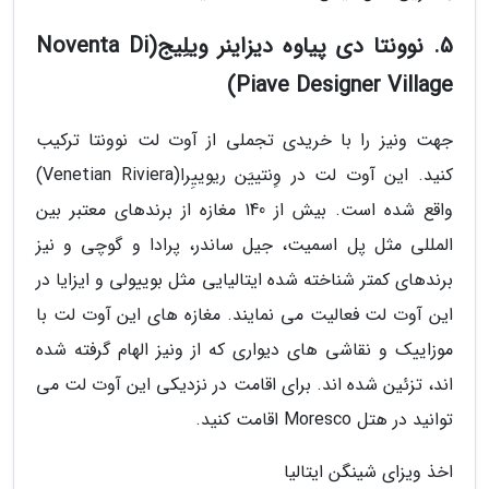
5. نوونتا دی پیاوه دیزاینر ویلِیج(Noventa Di
Piave Designer Village)
جهت ونیز را با خریدی تجملی از آوت لت نوونتا ترکیب
کنید. این آوت لت در وِنتییَن ریوییِرا(Venetian Riviera)
واقع شده است. بیش از 140 مغازه از برندهای معتبر بین
المللی مثل پل اسمیت، جیل ساندر، پرادا و گوچی و نیز
برندهای کمتر شناخته شده ایتالیایی مثل بوییولی و ایزایا در
این آوت لت فعالیت می نمایند. مغازه های این آوت لت با
موزاییک و نقاشی های دیواری که از ونیز الهام گرفته شده
اند، تزئین شده اند. برای اقامت در نزدیکی این آوت لت می
توانید در هتل Moresco اقامت کنید.
اخذ ویزای شینگن ایتالیا