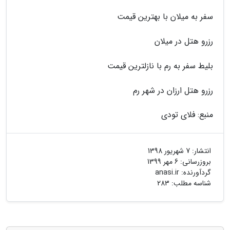
سفر به میلان با بهترین قیمت
رزرو هتل در میلان
بلیط سفر به رم با نازلترین قیمت
رزرو هتل ارزان در شهر رم
منبع: فلای تودی
انتشار:
7 شهریور 1398
بروزرسانی:
6 مهر 1399
گردآورنده:
anasi.ir
شناسه مطلب: 283