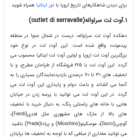
برای دیدن شاهکارهای تاریخ اروپا با
تور ایتالیا
همراه شوید.
1.آوت لت سراواله(outlet di serravalle)
دهکده آوت لت سراواله، درست در شمال جنوا در منطقه
پیدمونت واقع شده است. این آوت لت در نوع خود
بزرگترین آوت لت اروپا و اولین آوت لت ایتالیا محسوب می
گردد. این آوت لت با 225 فروشگاه از طراحان مطرح، و با
تخفیف های 30 تا 70 درصدی بازدیدنمایندگان بسیاری را به
آنجا می کشاند و باعث دوام و پایداری این آوت لت می
گردد. در این آوت لت می توانید با پرسه زدن در خیابان
هایی با خانه های پاستلی رنگ، به دنبال خرید با تخفیف
های بالا از مارک های مشهوری مثل فِندی(Fendi)،
گوچی(Gucci)، موسکینو(Moschino) و پرادا(Prada) باشید.
می توانید مقداری از مبلغی که با توجه به تخفیف ها برایتان