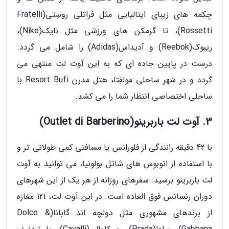
چکمه های زیبای ایتالیایی مثل فراتلی روسِتی(Fratelli
Rossetti)، تا گرمکن های ورزشی مثل نایک(Nike)،
ریبوک(Reebok) و آدیداس(Adidas) را شامل می گردد.
درست در پایین جاده ای که به این آوت لت منتهی می
گردد و در شهر ساحلی مولفِتا، هتل مدرن Resort Bufi با
ساحلی اختصاصی انتظار شما را می کشد.
3. آوت لت باربرینو(Outlet di Barberino)
با 42 دقیقه رانندگی از فلورانس یا مسافتی کمی طولانی تر و
با استفاده از اتوبوس های شاتل بولونیا، می توانید به آوت
لت باربرینو برسید. سفرهای روزانه از هر یک از این شهرهای
دوران رنسانس فوق العاده است. در این آوت لت، 121 مغازه
از برندهای مشهوری مثل دولچه اند گابانا(Dolce &