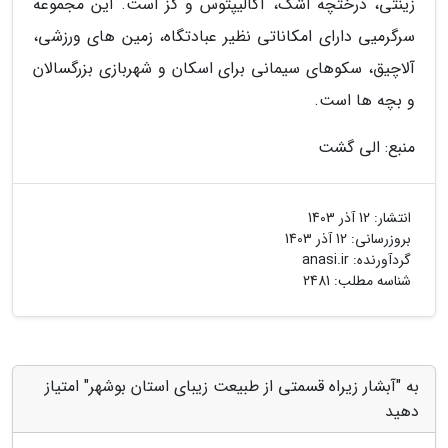
زینتی، درختچه اشک، آکالیپتوس و گز است. این مجموعه
سرگرمیی دارای امکاناتی نظیر عبادتگاه، زمین های ورزشی،
آلاچیق، سکوهای سیمانی برای اسکان و شهربازی بزرگسالان
و بچه ها است.
منبع: الی گشت
انتشار:
12 آذر 1403
بروزرسانی:
12 آذر 1403
گردآورنده:
anasi.ir
شناسه مطلب: 2481
به "آبشار زیراه قسمتی از طبیعت زیبای استان بوشهر" امتیاز
دهید