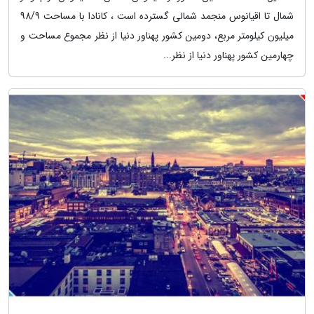
شمال تا اقیانوس منجمد شمالی گسترده است ، کانادا با مساحت 98/9
میلیون کیلومتر مربع، دومین کشور پهناور دنیا از نظر مجموع مساحت و
چهارمین کشور پهناور دنیا از نظر...