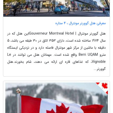
معرفی هتل گوورنر مونترال ، 4 ستاره
هتل گوورنر مونترال | Gouverneur Montreal Hotelاین هتل که در
سال 1974 ساخته شده است، دارای 353 اتاق در 30 طبقه می باشد، 5
دقیقه با ماشین از مرکز شهر مونترال فاصله دارد و در نزدیکی ایستگاه
مترو Berri UQAM واقع شده است. مهمانان هتل می توانند در Le
Vignoble، که غذاهای قاره ای ارائه می دهند، شام بخورند.هتل
گوورنر...