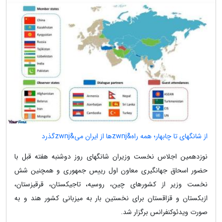
از شانگهای تا چابهار؛ همه راه&zwnjها از ایران می&zwnjگذرد
نوزدهمین اجلاس نخست وزیران شانگهای روز دوشنبه هفته قبل با
حضور اسحاق جهانگیری معاون اول رییس جمهوری و همچنین شش
نخست وزیر از کشورهای چین، روسیه، تاجیکستان، قرقیزستان،
ازبکستان و قزاقستان برای نخستین بار به میزبانی کشور هند و به
صورت ویدئوکنفرانس برگزار شد.