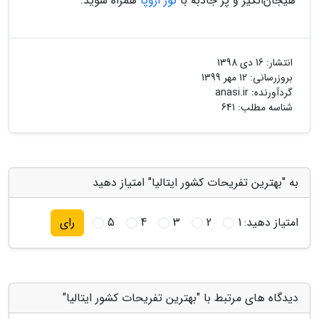
هیجان‌انگیز و پر جاذبه با
تور اروپا
همراه شوید.
انتشار:
16 دی 1398
بروزرسانی:
12 مهر 1399
گردآورنده:
anasi.ir
شناسه مطلب: 641
به "بهترین تفریحات کشور ایتالیا" امتیاز دهید
امتیاز دهید:
1
2
3
4
5
رای
دیدگاه های مرتبط با "بهترین تفریحات کشور ایتالیا"