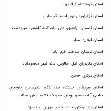
استان کرمانشاه: گیلانغرب
استان کهگیلویه و بویر احمد: گچساران
استان گلستان: آزادشهر، علی آباد، گنبد کاووس، مینودشت
استان گیلان: آستارا
استان لرستان: پلدختر، خرم آباد
استان مازندران: آمل، چالوس، قائم شهر، محمودآباد
استان مرکزی: خمین
استان هرمزگان: بستک، بندر لنگه، بندرعباس، پارسیان،
حاجی آباد، خمیر، رودان، سیریک، قشم، کیش، میناب
استان یزد: اردکان، تفت، خاتم، مهریز، میبد، یزد