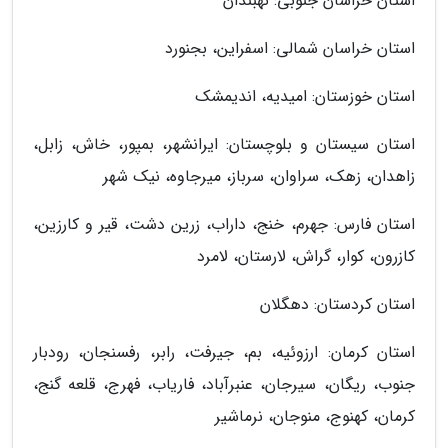
استان خراسان جنوبی: نهبندان
استان خراسان شمالی: اسفراین، بجنورد
استان خوزستان: امیدیه، اندیمشک
استان سیستان و بلوچستان: ایرانشهر، بمپور، خاش، زابل،
زاهدان، زهک، سراوان، سرباز، میرجاوه، نیک شهر
استان فارس: جهرم، خنج، داراب، زرین دشت، قیر و کارزین،
کازرون، کوار، گراش، لارستان، لامرد
استان کردستان: دهگلان
استان کرمان: ارزوئیه، بم، جیرفت، رابر، رفسنجان، رودبار
جنوب، ریگان، سیرجان، عنبرآباد، فاریاب، فهرج، قلعه گنج،
کرمان، کهنوج، منوجان، نرماشیر