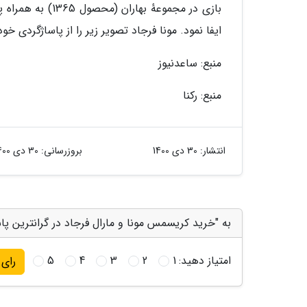
بازی در مجموعهٔ 
ایفا نمود. مونا فرجاد تصویر زیر را از پاساژگردی خ
منبع: ساعدنیوز
منبع: رکنا
انتشار:
30 دی 1400
بروزرسانی:
30 دی 1400
به "خرید کریسمس مونا و مارال فرجاد در گرانترین پاسا
امتیاز دهید:
1
2
3
4
5
رای