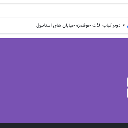
»
دونر کباب؛ لذت خوشمزه خیابان های استانبول