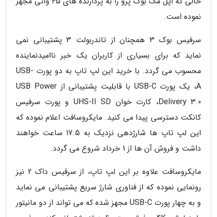
حالی که اپل مک بوک پرو را به پردازنده های 45 واتی مجهز
نموده است.
سرفیس بوک 3 همچنان از تاندربولت 3 پشتیبانی نمی
نماید که برای بسیاری از کاربران یک خبر ناامیدنماینده
محسوب می گردد. با خرید این لپ تاپ به دو پورت USB-
A، یک پورت USB-C با قابلیت پشتیبانی از USB Power
Delivery 3.0، کارت خوان UHS-II SD و پورت سرفیس
کانکت دسترسی پیدا می کنید. مایکروسافت اعلام نموده که
این لپ تاپ ها شارژدهی نزدیک به 17.5 ساعت خواهند
داشت و فروش آن ها از 1 خرداد شروع می گردد.
مایکروسافت علاوه بر این لپ تاپ، از سرفیس داک 2 نیز
رونمایی نموده که از فناوری شارژ سریع پشتیبانی می نماید
و به چهار پورت USB-C مجهز شده که می تواند از دو مانیتور