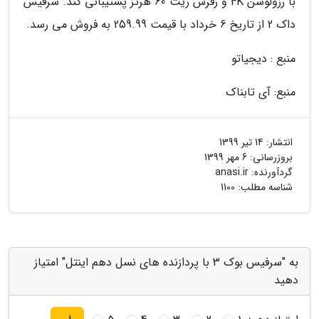
با رزولوشن 4K و رفرش ریت 60 هرتز پشتیبانی کند. سرفیس
داک 2 از تاریخ 6 خرداد با قیمت 259.99 به فروش می رسد.
منبع : دیجیاتو
منبع: آی تابناک
انتشار:
14 تیر 1399
بروزرسانی:
6 مهر 1399
گردآورنده:
anasi.ir
شناسه مطلب: 1100
به "سرفیس بوک 3 با پردازنده های نسل دهم اینتل" امتیاز
دهید