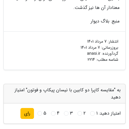
معنادار آن ها نیز گذشت.
منبع: بلاگ دیوار
انتشار:
7 مرداد 1401
بروزرسانی:
7 مرداد 1401
گردآورنده:
anasi.ir
شناسه مطلب: 2214
به "مقایسه کاپرا دو کابین با نیسان پیکاپ و فوتون" امتیاز
دهید
امتیاز دهید:
1
2
3
4
5
رای