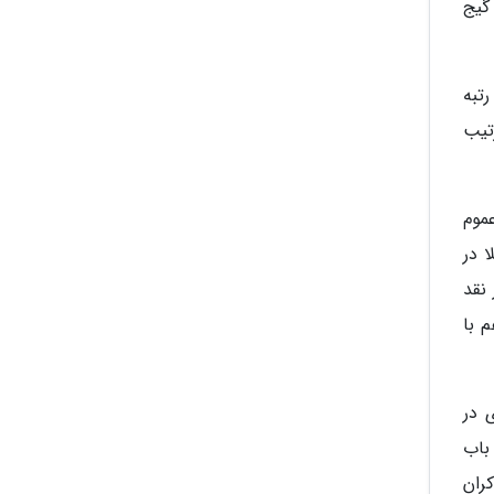
گیج
کا به رتبه
 به ترتیب
شان می دهد عموم
متیاز 60 از 100 برای گودزیلا در
 نقد
 با
رآمدی 1.7 میلیون دلاری در
باب
 هیچ کس در ابتدا قرار بود در تاریخ 24 مرداد 1399 (14 آگوست 2020) اکران