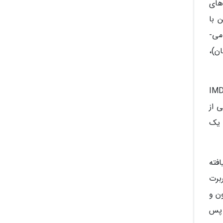
های
 با
گروهی از بازماندگان که خانواده خود را در جنگ از دست داده اند، از جمله یانگ بون، بیبی نوئی و جنگجو تانگ ملاقات می­
ن)،
میشن رایا و آخرین اژدها راضی بوده اند و در راتن تومیتوز بر اساس 218 آنالیز و در IMDb
بخشی از
 یک
 قبل 28 درصد کاهش یافته
هربرت
ن و
 پس