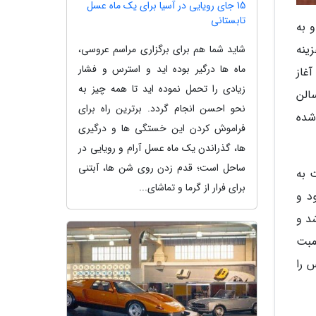
15 جای رویایی در آسیا برای یک ماه عسل
تابستانی
 به
ینه
شاید شما هم برای برگزاری مراسم عروسی،
ماه ها درگیر بوده اید و استرس و فشار
غاز
زیادی را تحمل نموده اید تا همه چیز به
الن
نحو احسن انجام گردد. برترین راه برای
شده
فراموش کردن این خستگی ها و درگیری
ها، گذراندن یک ماه عسل آرام و رویایی در
ساحل است؛ قدم زدن روی شن ها، آبتنی
ت به
برای فرار از گرما و تماشای...
ینه نموده بود و
گشت سرمایه شد و
 کامبت
 را