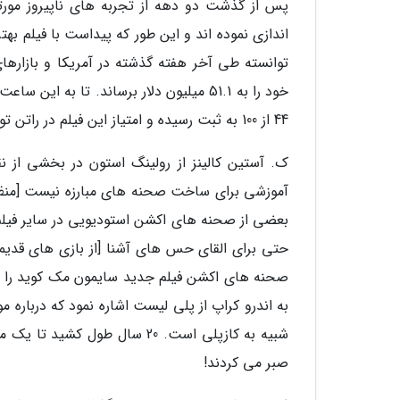
پس از گذشت دو دهه از تجربه های ناپیروز مورتال 
اندازی نموده اند و این طور که پیداست با فیلم به
44 از 100 به ثبت رسیده و امتیاز این فیلم در راتن تومیتوز و IMDB به ترتیب 55 از 100 و 64 از 100 است.
ک. آستین کالینز از رولینگ استون در بخشی از 
آموزشی برای ساخت صحنه های مبارزه نیست [منظور
بعضی از صحنه های اکشن استودیویی در سایر فیل
حتی برای القای حس های آشنا [از بازی های قدیم
صحنه های اکشن فیلم جدید سایمون مک کوید را حوص
شبیه به کازپلی است. 20 سال ط
صبر می کردند!