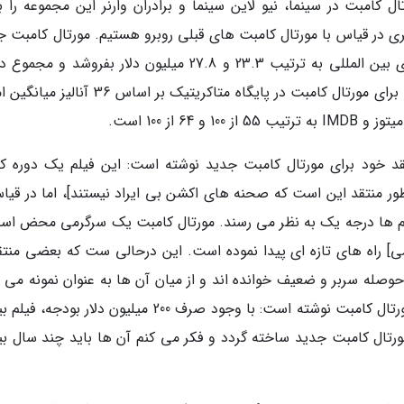
کامبت در سینما، نیو لاین سینما و برادران وارنر این مجموعه را باز
تری در قیاس با مورتال کامبت های قبلی روبرو هستیم. مورتال کامبت ج
توانسته طی آخر هفته گذشته در آمریکا و بازارهای بین المللی به ترتیب 23.3 و 27.8 میلیون دلار بفروشد 
خود را به 51.1 میلیون دلار برساند. تا به این ساعت برای مورتال کامبت در پایگاه متاکریتیک بر اساس
نقد خود برای مورتال کامبت جدید نوشته است: این فیلم یک دوره ک
 منتقد این است که صحنه های اکشن بی ایراد نیستند]، اما در قیاس
م ها درجه یک به نظر می رسند. مورتال کامبت یک سرگرمی محض اس
ی] راه های تازه ای پیدا نموده است. این درحالی ست که بعضی منتق
له سربر و ضعیف خوانده اند و از میان آن ها به عنوان نمونه می ت
به اندرو کراپ از پلی لیست اشاره نمود که درباره مورتال کامبت نوشته است: با وجود صرف 200 میلیون دلار ب
ول کشید تا یک مورتال کامبت جدید ساخته گردد و فکر می کنم آن ها باید چند سال ب