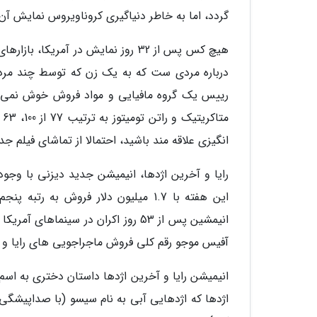
گردد، اما به خاطر دنیاگیری کروناویروس نمایش آن ت
درباره مردی ست که به یک زن که توسط چند مرد مور
انگیزی علاقه مند باشید، احتمالا از تماشای فیلم ج
رایا و آخرین اژدها، انیمیشن جدید دیزنی با وج
این هفته با 1.7 میلیون دلار فروش 
آفیس موجو رقم کلی فروش ماجراجویی های رایا و اژدهایش را تا آخر هفته
انیمیشن رایا و آخرین اژدها داستان دختری به اسم
اژدها که اژدهایی آبی به نام سیسو (با صداپیشگی 