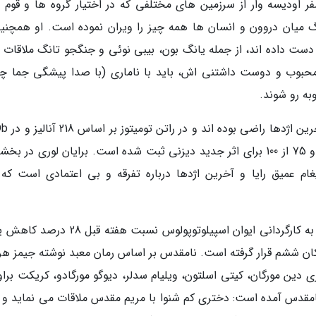
ر اودیسه وار از سرزمین­ های مختلفی که در اختیار گروه ها و قوم 
میان دروون و انسان ها همه چیز را ویران نموده است. او همچنین
حبوب و دوست داشتنی اش، باید با ناماری (با صدا پیشگی جما چا
به رو شوند.
اغلب منتقدان و سینمادوستان از انی
بر اساس 25 هزار رأی به ترتیب امتیازات 95 از 100 و 75 از 100 برای اثر جدید دیزنی ثبت شده است. برایان لوری در 
ام عمیق رایا و آخرین اژدها درباره تفرقه و بی اعتمادی است که
میزان فروش فیلم ترسناک نامقدس (The Unholy) به کارگردانی ایوان اسپیلوتوپولوس نسبت هفته
یلیون دلار فروش در مکان ششم قرار گرفته است. نامقدس بر اساس رمان معبد نوشته جیمز 
 دین مورگان، کیتی اسلتون، ویلیام سدلر، دیوگو مورگادو، کریکت براو
امقدس آمده است: دختری کم شنوا با مریم مقدس ملاقات می نماید و