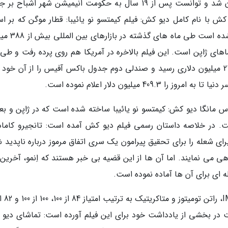
فیلم دیو کش در دی ماه سال گذشته در ژاپن اکران شد و توانست پس از 19 سال به حکومت انیمیشن شهر اشبا
کش با نام کامل دیو کش: فیلم کیمتسو نو یائیبا: قطار موگن که بر ا
مانگایی به نام دیو کش: کیمتسو نو یائیبا ساخته ش
 مربوط به سینماهای ژاپن است. این فیلم بالاخره در آمریکا هم روی پرده رفت و طی
هفته گذشته با نمایش در 1600 سالن به فروشی 21.1 میلیون دلاری رسید و صندلی دوم جدول باکس آفیس را از آن خو
میلیون دلار اعلام نموده است.
ساس مانگا دیو کش: کیمتسو نو یائیبا ساخته شده است که در ژاپن و ب
. در خلاصه داستان رسمی فیلم دیو کش آمده است: تانجیرو کاماد
ای شعله را برای تحقیق پیرامون یک سری اتفاق مرموز درباره ناپدید 
 می نمایند. اما آن ها از این قضیه بی خبر هستند که اِنمو، آخرین ل
ه ای برای آن ها آماده نموده است.
ت در بخشی از یادداشت خود برای این فیلم آورده است: تماشای دیو