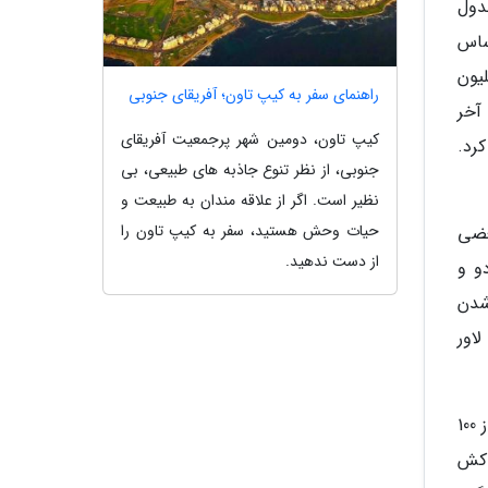
ح بر جدول
ساس
ده است طی ماه های گذشته در بازارهای بین المللی بیش از 388 میلیون
راهنمای سفر به کیپ تاون؛ آفریقای جنوبی
 آخر
کیپ تاون، دومین شهر پرجمعیت آفریقای
د کرد.
جنوبی، از نظر تنوع جاذبه های طبیعی، بی
نظیر است. اگر از علاقه مندان به طبیعت و
حیات وحش هستید، سفر به کیپ تاون را
عضی
از دست ندهید.
و و
شدن
اور
برای دیو کش: کیمتسو نو یائیبا در پایگاه های IMDB، راتن تومیتوز و متاکریتیک به ترتیب امتیاز 84 از 100، 100 از 100 و 82 از 100
 کش