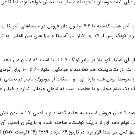
ش برای انیمه دوستان با حوصله بسیار لذت بخش خواهد بود، اما گاهی 
فیلم گودزیلا در برابر کونگ با 2 پله تنزل در قیاس با آخر هفته گذشته با 4.2 میلیون دلار فروش در سینماهای آمری
سوم باکس آفیس بسنده نموده است. گودزیلا در برابر کونگ پس از 27 روز اکران در آمریکا و بازارهای بین المللی
تا به این ساعت در پایگاه IMDB بر اساس 66 هزار رأی امتیاز گودزیلا در برابر کونگ 6.7 از 10 است که ن
فیلم بین ها از تماشای فیلم تا حدودی راضی بوده اند. در متاکریتیک هم 55 نقد و میانگین ا
ز متوسط بودن فیلم دارد. ای. او. اسکات از نیویورک تایمز در بخشی از
کونگ یک فیلم مجلل و با عظمت است که ادعای چندانی ندارد و خیلی هم
فیلم اکشن و مهیج هیچ کس (Nobody) با 30 درصد کاهش فروش نسبت به هفته گذشته و د
فیلم نامه ای از دریک کولستاد ساخته شده و بازیگران اصلی آن 
ادنکیرک، کانی نیلسن و کریستوفر لوید هستند.