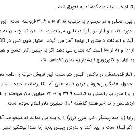
ا اواخر اسفندماه گذشته به تعویق افتاد.
هیچ کس پس از 32 روز نمایش در آمریکا، بازارهای بین المللی و در مجموع به ترتیب 21.5، 10 و 31.6 
د اذیت و آزار قرار گرفته، یاری می نماید، اما این کار چندان به م
متاکریتیک و راتن تومیتوز به ترتیب 77 از 100، 63 از 100 و 81 از 100 است که نشان می دهد اگر به چنین آثار اکشن
دید ایلیا ویکتوروویچ نایشولر پشیمان نخواهید شد.
ود آغاز قدرمندش در باکس آفیس نتوانست این فروش خوب را ادامه ده
به رتبه پنجم جدول هفتگی پرفروش ترین فیلم های آمریکا رضایت داده است.
انیمشین پس از 53 روز اکران در سینماهای آمریکا و بازارهای بین المللی به ترتیب 39.9 و 72.06 میلیون د
 گذشته 111.9 میلیون دلار اعلام نموده است.
 رایا (با صداپیشگی کلی مری ترن) را روایت می نماید که میخواهد آخ
آکوافینا) است را پیدا کند و پدرش رییس بنجا (با صدا پیشگی دنیل د