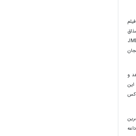
فروخته است. این فیلم
ذاق
رییس یک گروه مافیایی و مواد فروش خوش نمی آید و اتفاقات داستان از اینجا آغاز می گردد. امتیاز هیچ کس در IMDB،
 و هیجان
د و
 این
لار فروخته و باکس
رین
اعه