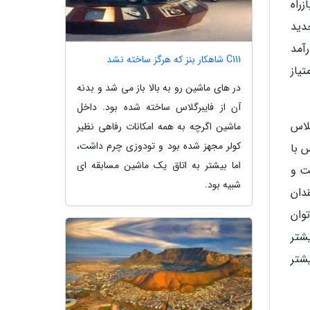
راه
دید
و مجموع درآمد
C111 شاهکار بنز که هرگز ساخته نشد
 36 آنالیز میانگین امتیاز
در های ماشین رو به بالا باز می شد و بدنه
آن از فایبرگلاس ساخته شده بود. داخل
لاس
ماشین اگرچه به همه امکانات رفاهی نظیر
کولر مجهز شده بود و تودوزی چرم داشت،
 با
اما بیشتر به اتاق یک ماشین مسابقه ای
ت و
شبیه بود.
دان
وان
ودجه، فیلم بیشتر
یشتر