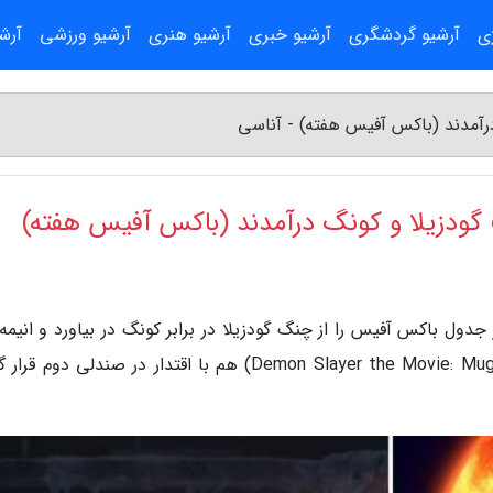
ژی
آرشیو گردشگری
آرشیو خبری
آرشیو هنری
آرشیو ورزشی
آرش
رآمدند (باکس آفیس هفته) - آناسی
گودزیلا و کونگ درآمدند (باکس آفیس هفته)
دول باکس آفیس را از چنگ گودزیلا در برابر کونگ در بیاورد و انیمه 
کش: فیلم کیمتسو نو یائیبا: قطار موگن (Demon Slayer the Movie: Mugen Train) هم با اقتدار در صندلی دو