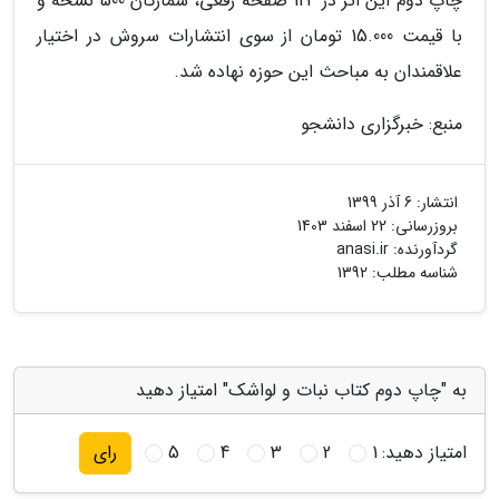
چاپ دوم این اثر در 124 صفحۀ رقعی، شمارگان 500 نسخه و
با قیمت 15.000 تومان از سوی انتشارات سروش در اختیار
علاقمندان به مباحث این حوزه نهاده شد.
منبع: خبرگزاری دانشجو
انتشار:
6 آذر 1399
بروزرسانی:
22 اسفند 1403
گردآورنده:
anasi.ir
شناسه مطلب: 1392
به "چاپ دوم کتاب نبات و لواشک" امتیاز دهید
امتیاز دهید:
1
2
3
4
5
رای