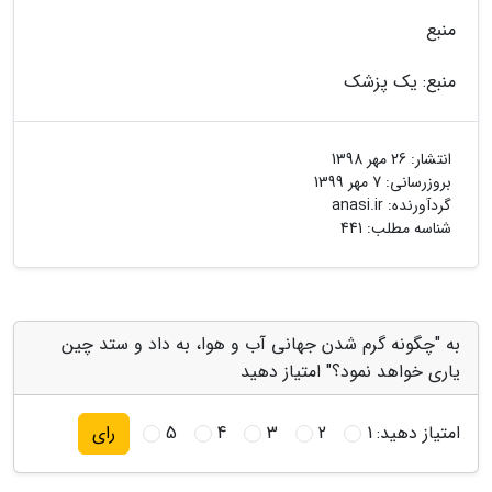
منبع
منبع: یک پزشک
انتشار:
26 مهر 1398
بروزرسانی:
7 مهر 1399
گردآورنده:
anasi.ir
شناسه مطلب: 441
به "چگونه گرم شدن جهانی آب و هوا، به داد و ستد چین
یاری خواهد نمود؟" امتیاز دهید
امتیاز دهید:
1
2
3
4
5
رای