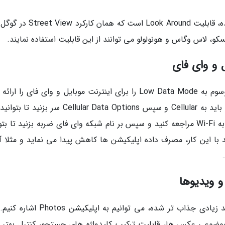
از دیگر ویژگی های گوگل مپ که روانه اپل مپ شده، قابلیت Look Around است که
یسکو، لاس وگاس و هونولولو می توانند از این قابلیت استفاده نمایند.
در iOS اپل قابلیت صرفه جویی در مصرف داده موسوم به Low Data Mode را برای اینترنت موبایل و وای فای را 
است. در رابطه اینترنت موبایل، در بخش تنظیمات باید به Cellular و سپس Cellular Data Options سر 
معینه را فعال کنید. برای وای فای هم در تنظیمات به Wi-Fi مراجعه کنید و سپس بر نام شبکه وای فای ضربه بزنید تا 
نید. اپل می گوید با این کار، مصرف داده اپلیکیشن ها کاهش پیدا می نماید و مثلا آ
از دیگر بخش هایی که در نسخه جدید iOS تا حد زیادی جذاب تر شده، می توانیم به اپلی
 موضوعی عکس ها، قابلیت ترکیب کلیدواژه های جستجو، کنترل بهتر ب