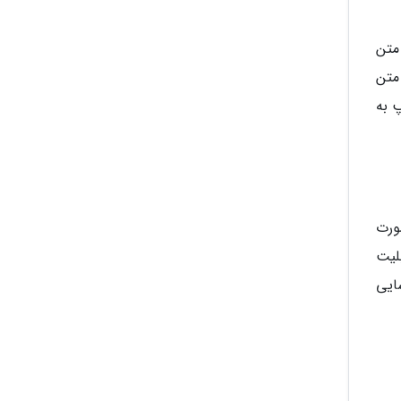
 متن
متن
یپ به
ه صورت
لیت
ایی