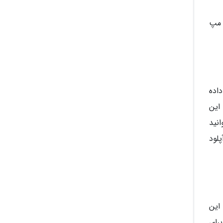
 همان کارکرد Street View در گوگل مپ
ارائه داده
بزنید تا بتوانید این
بتوانید
پلود
کیشن Photos اشاره کنیم. این
رای