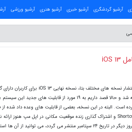
ژی
آرشیو گردشگری
آرشیو خبری
آرشیو هنری
آرشیو ورزشی
آرش
به گزارش آناسی، بالاخره بعد از مدت ها انتظار و انتشار نسخه های مختلف بتا، نسخه نهایی iOS 13 بر
های واجد شرایط دریافت این سیستم عامل، عرضه شد و حالا قصد داریم به 19 مورد از قابلیت های جدید این 
ورده است. البته در این نسخه، بعضی از قابلیت های وعده داد شده از 
اپل مانند بهبودهای اتوماسیون برای اپلیکیشن Shortcuts و اشتراک گذاری زنده موقعیت مکانی در اپل مپ هنوز ارا
ولی با دریافت نسخه 13.1 این سیستم عامل که 4 روز دیگر در تاریخ 24 سپتامبر منتشر می گردد، می توانید از آن ه