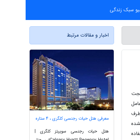
یو سبک زندگی
اخبار و مقالات مرتبط
ای کاربران دارای گجت
سیستم عامل
طرف
معرفی هتل حیات رجنسی کلگری ، 4 ستاره
ئه نشده
هتل حیات رجنسی سوییتز کلگری |
ا استفاده
Calgary Hyatt Regency Hotelاین هتل