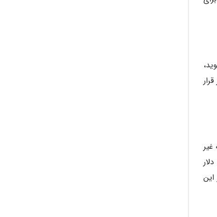
ید،
قرار
غیر
زی های گوناگون، بیش از صد عنوان اختصاصی هم وجود دارد که برای بهره گیری از این بازی ها باید ماهی 5 دلار
از این