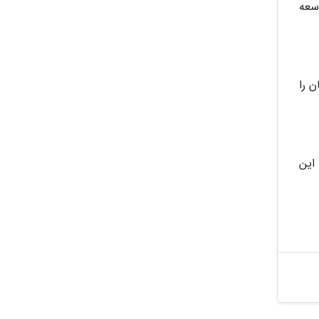
وسعه
 را
این