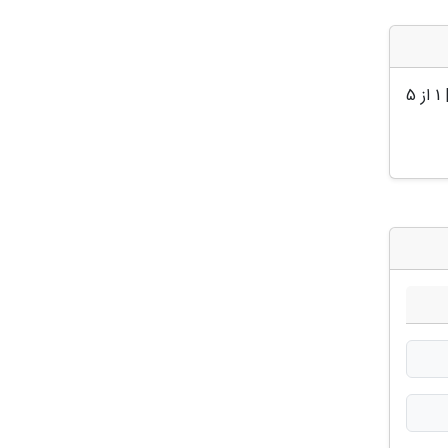
|
1
از 5