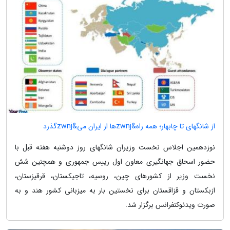
از شانگهای تا چابهار؛ همه راه&zwnjها از ایران می&zwnjگذرد
نوزدهمین اجلاس نخست وزیران شانگهای روز دوشنبه هفته قبل با
حضور اسحاق جهانگیری معاون اول رییس جمهوری و همچنین شش
نخست وزیر از کشورهای چین، روسیه، تاجیکستان، قرقیزستان،
ازبکستان و قزاقستان برای نخستین بار به میزبانی کشور هند و به
صورت ویدئوکنفرانس برگزار شد.