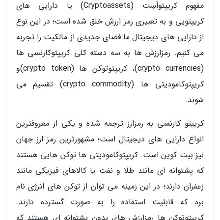
مفهوم کریپتواَسِت (Cryptoassets) یا دارایی های
کریپتویی و به تعبیری رمز ارزش خلق شده است؛ در این نوع
از دارایی های دیجیتال ما فضای جدیدی از مالکیت را تجربه
می کنیم. رمزارزش ها به سه دسته کلی کریپتوکارنسی ها
(crypto currencies)، کریپتوتوکن ها (crypto token)و
کریپتوکامودیتی ها (crypto commodity) تقسیم می
شوند.
کریپتو کارنسی به رمزارز ترجمه شده و یکی از معروفترین
انواع دارایی های دیجیتال است؛ مشهورترین رمز ارز جهان
نیز بیت کوین است. کریپتوکامودیتی ها توکن هایی هستند
که پشتوانه ای مانند طلا و نفت یا کالاهای فیزیکی مانند
زعفران دارند؛ در این زمینه می توان از توکن های انرژی نام
برد که قابلیت استفاده را به صورت گسترده دارند.
کریپتوتوکن ها رمزارزش های بدون پشتوانه ای هستند که